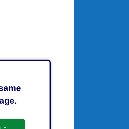
e same
age.