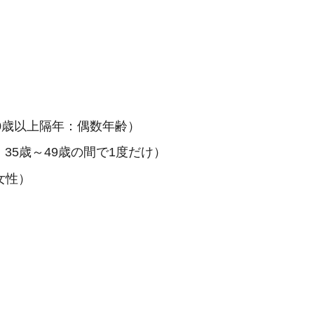
0歳以上隔年：偶数年齢）
35歳～49歳の間で1度だけ）
女性）
）