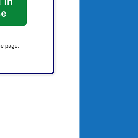
 in
se
se page.