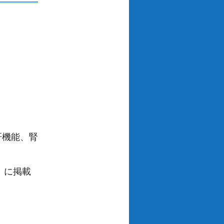
肝機能、腎
）に掲載