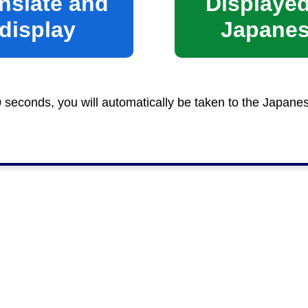
nslate and
Displayed
display
Japane
0 seconds, you will automatically be taken to the Japane
ガイド
」（全戸配布）、市HPに掲載
）