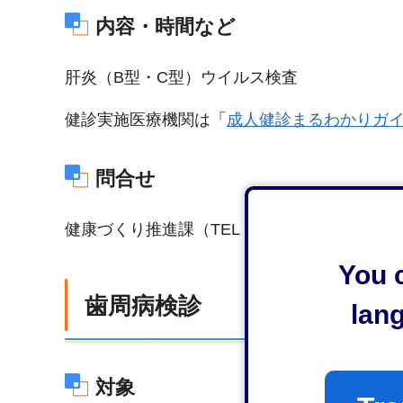
内容・時間など
肝炎（B型・C型）ウイルス検査
健診実施医療機関は「
成人健診まるわかりガ
問合せ
健康づくり推進課（TEL：054-221-1579）
You c
歯周病検診
lan
対象