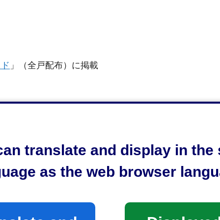
イド
」（全戸配布）に掲載
an translate and display in th
guage as the web browser langu