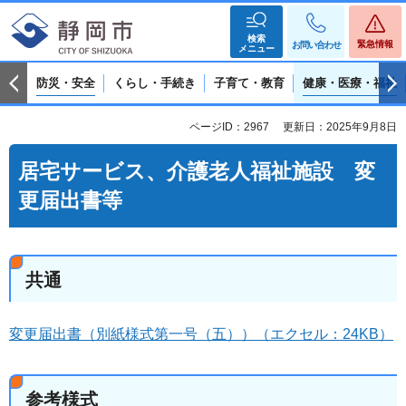
検索
緊急情報
お問い合わせ
メニュー
防災・安全
くらし・手続き
子育て・教育
健康・医療・福祉
ページID：2967
更新日：2025年9月8日
居宅サービス、介護老人福祉施設 変
更届出書等
共通
変更届出書（別紙様式第一号（五））（エクセル：24KB）
参考様式