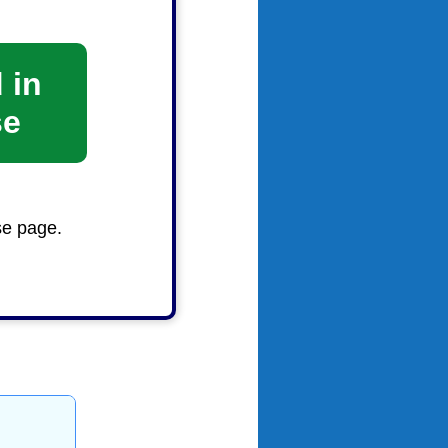
 in
se
se page.