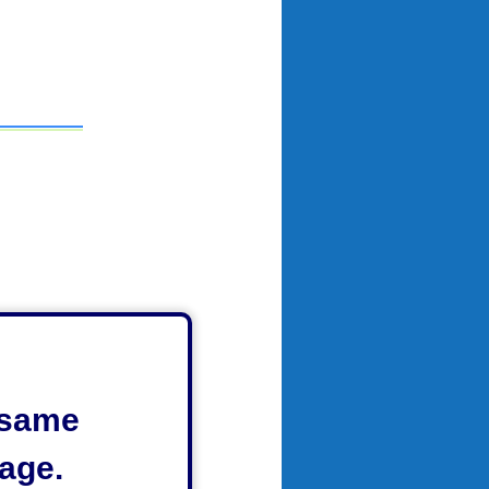
e same
age.