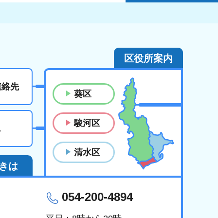
区役所案内
連絡先
葵区
駿河区
ス
清水区
きは
054-200-4894