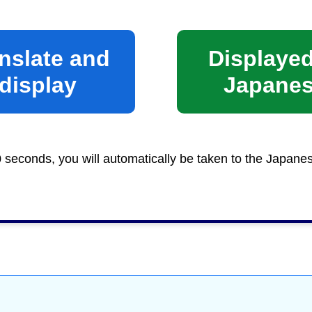
nslate and
Displayed
display
Japane
0 seconds, you will automatically be taken to the Japane
員会