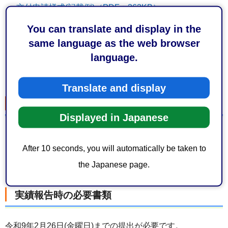
交付申請様式(記載例)（PDF：363KB）
登記事項証明書(発行後3か月以内・申請者が法人の場合)
You can translate and display in the
令和7年確定申告書の控えの写し(申請者が個人の場合)
same language as the web browser
language.
構成員名簿(申請者が団体の場合)
補助対象経費の見積書等の費用算定の根拠となる資料
Translate and display
変更申請時の必要書類
Displayed in Japanese
変更申請様式(様式第3号、4号、8号)（ワード：29KB）
After 10 seconds, you will automatically be taken to
変更申請様式(記載例)（PDF：297KB）
the Japanese page.
変更申請の根拠となる資料
実績報告時の必要書類
令和9年2月26日(金曜日)までの提出が必要です。