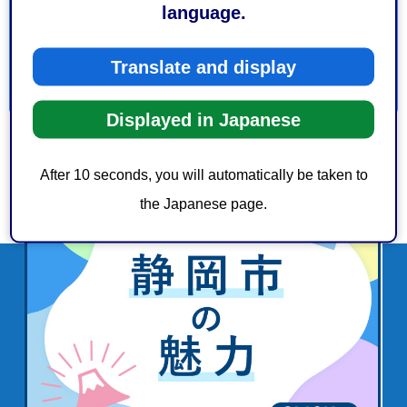
1：見つけやすかった
2：ふつう
language.
3：見つけにくかった
Translate and display
Displayed in Japanese
After 10 seconds, you will automatically be taken to
the Japanese page.