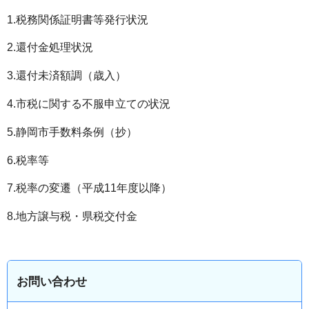
1.税務関係証明書等発行状況
2.還付金処理状況
3.還付未済額調（歳入）
4.市税に関する不服申立ての状況
5.静岡市手数料条例（抄）
6.税率等
7.税率の変遷（平成11年度以降）
8.地方譲与税・県税交付金
お問い合わせ