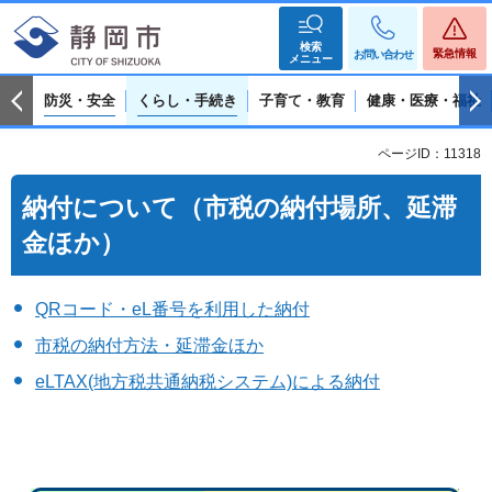
検索
緊急情報
お問い合わせ
メニュー
防災・安全
くらし・手続き
子育て・教育
健康・医療・福祉
ページID：11318
納付について（市税の納付場所、延滞
金ほか）
QRコード・eL番号を利用した納付
市税の納付方法・延滞金ほか
eLTAX(地方税共通納税システム)による納付