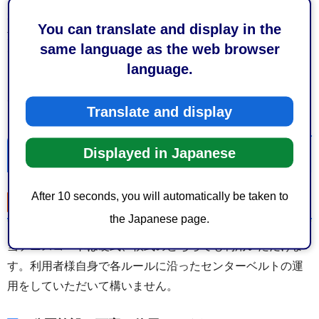
受付番号確認及びキャンセル等は、“抽選結果発表日以降”に
You can translate and display in the
清水まちづくり推進課清水公園管理係（054-354-2273）ま
same language as the web browser
でお問合せください。
language.
キャンセル枠の追加申請は、”許​​可書発行日以降”に、窓口に
て申し込みを受け付けます。
Translate and display
Displayed in Japanese
テニスコートの利用方法
After 10 seconds, you will automatically be taken to
センターベルトの利用
the Japanese page.
当テニスコートは硬式、軟式のどちらでも利用いただけま
す。利用者様自身で各ルールに沿ったセンターベルトの運
用をしていただいて構いません。