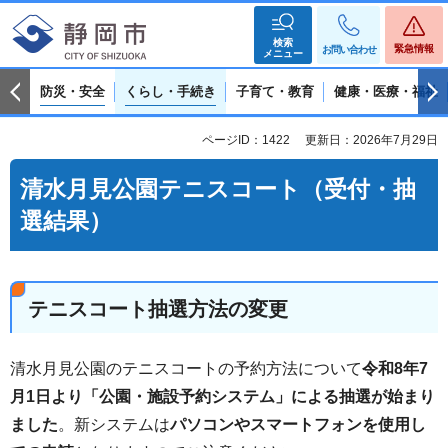
検索
緊急情報
お問い合わせ
メニュー
防災・安全
くらし・手続き
子育て・教育
健康・医療・福祉
ページID：1422
更新日：2026年7月29日
清水月見公園テニスコート（受付・抽
選結果）
テニスコート抽選方法の変更
清水月見公園のテニスコートの予約方法について
令和8年7
月1日より「公園・施設予約システム」による抽選が始まり
ました
。新システムは
パソコンやスマートフォンを使用し