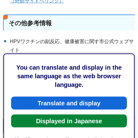
（外部サイトへリンク）
その他参考情報
HPVワクチンの副反応、健康被害に関す市公式ウェブサ
イト
ヒトパピローマウイルス感染症予防ワクチン（HPVワク
You can translate and display in the
チン）の副反応・健康被害
same language as the web browser
9価ワクチン（シルガード9）に関する厚生労働省のウェ
language.
ブサイト
9価ヒトパピローマウイルス（HPV）ワクチン（シルガ
Translate and display
ード9）について（外部サイトへリンク）
Displayed in Japanese
積極的な勧奨の再開について