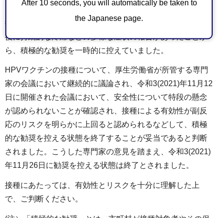
After 10 seconds, you will automatically be taken to
HPVワクチンの接種は、平成25（2013）年4月1日から予防
the Japanese page.
接種法に基づく定期接種として実施されていますが、接種
後に持続的な疼痛などの多様な症状の報告があったことか
ら、積極的な勧奨を一時的に控えていました。
HPVワクチンの接種について、厚生労働省が所管する専門
家の会議において継続的に議論され、令和3(2021)年11月12
日に開催された会議において、安全性について特段の懸念
が認められないことが確認され、接種による有効性が副反
応のリスクを明らかに上回ると認められるなどして、積極
的な勧奨を控える状態を終了することが妥当であると判断
されました。こうした専門家の意見を踏まえ、令和3(2021)
年11月26日に勧奨を控える状態は終了とされました。
接種にあたっては、有効性とリスクを十分に理解した上
で、ご判断ください。