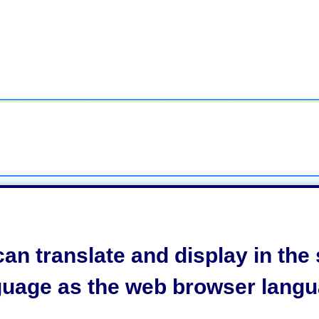
an translate and display in th
日の翌月頃送付します）、被接種者の身分証明書（マイ
guage as the web browser langu
の予防接種シールをお持ちでない方へのページ
を、ご覧