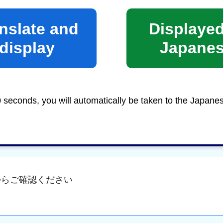
nslate and
Displayed
display
Japane
0 seconds, you will automatically be taken to the Japane
からご確認ください