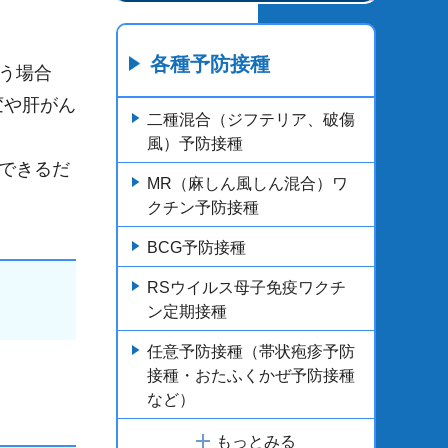
各種予防接種
う場合
変や肝がん
二種混合（ジフテリア、破傷
風）予防接種
できるだ
MR（麻しん風しん混合）ワ
クチン予防接種
BCG予防接種
RSウイルス母子免疫ワクチ
ン定期接種
任意予防接種（帯状疱疹予防
接種・おたふくかぜ予防接種
など）
もっとみる