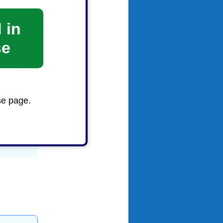
 in
se
se page.