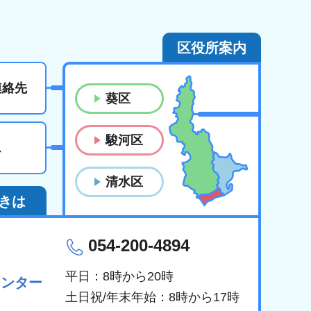
区役所案内
連絡先
葵区
駿河区
ス
清水区
きは
054-200-4894
平日：8時から20時
センター
土日祝/年末年始：8時から17時