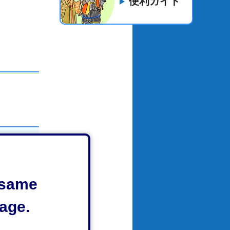
便利ガイド
e same
ナンバー
age.
ください。