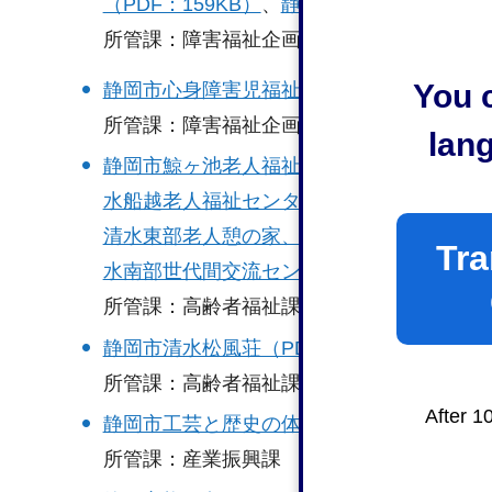
（PDF：159KB）
、
静岡市清水みなとふれあい
​​​​​​​所管課：障害福祉企画課
You c
静岡市心身障害児福祉センター「いこいの家」
所管課：障害福祉企画課
lan
静岡市鯨ヶ池老人福祉センター、静岡市長
水船越老人福祉センター、静岡市清水折戸
清水東部老人憩の家、静岡市清水老人憩の
Tra
水南部世代間交流センター、静岡市由比世代間
所管課：高齢者福祉課
静岡市清水松風荘（PDF：149KB）
所管課：高齢者福祉課
After 1
静岡市工芸と歴史の体験施設「駿府匠宿」（P
所管課：産業振興課