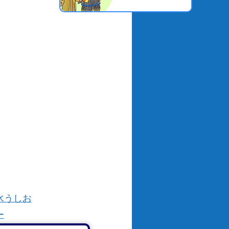
水うしお
ー