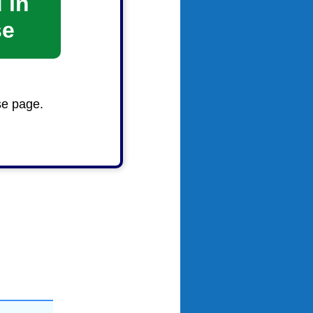
 in
se
まで下水道
se page.