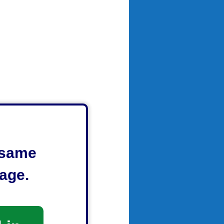
e same
age.
施設