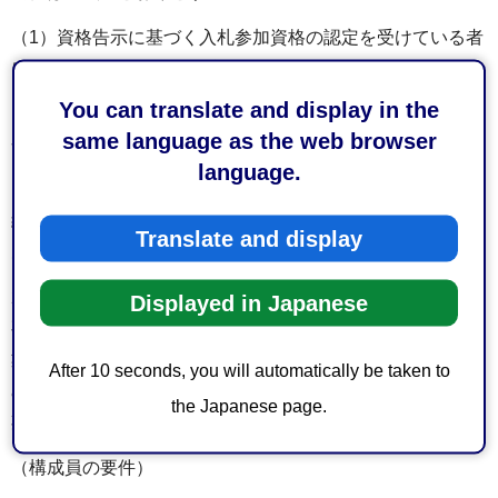
（1）資格告示に基づく入札参加資格の認定を受けている者
による同一工種ごとの組合せであること。
You can translate and display in the
（2）次条各号に規定する構成員の要件を満たす者による組
same language as the web browser
合せであること。
language.
（3）等級区分が設けられている工種に係る場合は、同一等
級又は直近の1等級までの範囲内に格付された者の組合せで
Translate and display
あること。
2 経常建設工事共同企業体の結成後に前項第3号に掲げる
Displayed in Japanese
要件に該当しないこととなった場合において、当該共同企
業体につき継続的な協業関係が維持されていると市長が認
After 10 seconds, you will automatically be taken to
めるときは、当該共同企業体に係る資格告示第1の4（3）の
the Japanese page.
期間内に限り、同号の要件に該当しているものとみなす。
（構成員の要件）