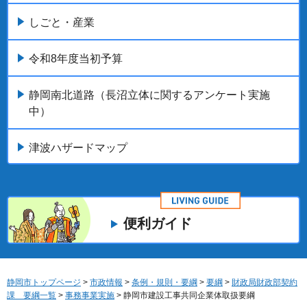
しごと・産業
令和8年度当初予算
静岡南北道路（長沼立体に関するアンケート実施
中）
津波ハザードマップ
便利ガイド
静岡市トップページ
>
市政情報
>
条例・規則・要綱
>
要綱
>
財政局財政部契約
課 要綱一覧
>
事務事業実施
> 静岡市建設工事共同企業体取扱要綱