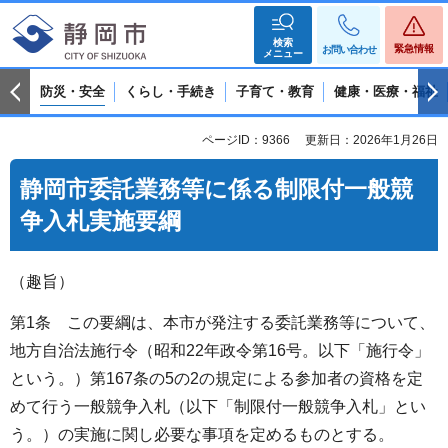
検索
緊急情報
お問い合わせ
メニュー
防災・安全
くらし・手続き
子育て・教育
健康・医療・福祉
ページID：9366
更新日：2026年1月26日
静岡市委託業務等に係る制限付一般競
争入札実施要綱
（趣旨）
第1条 この要綱は、本市が発注する委託業務等について、
地方自治法施行令（昭和22年政令第16号。以下「施行令」
という。）第167条の5の2の規定による参加者の資格を定
めて行う一般競争入札（以下「制限付一般競争入札」とい
う。）の実施に関し必要な事項を定めるものとする。