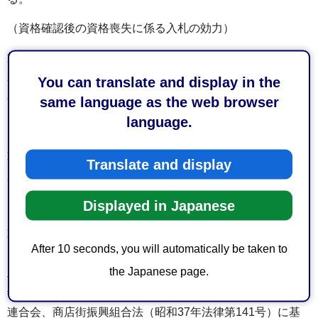
（資格確認後の資格喪失に係る入札の効力）
第10条 第7条の規定により第4条の資格を有すると認定さ
れた者が入札時点において当該資格を欠いたときは、その
You can translate and display in the
者の行った当該入札は、無効とする。
same language as the web browser
language.
（入札の対象者でない者の入札の効力）
第10条の2 第4条の2の規定により市が実施する入札に参
Translate and display
加させない者が行った当該入札は、無効とする。
（事業協同組合等の取扱い）
Displayed in Japanese
第11条 中小企業等協同組合法（昭和24年法律第181号）
After 10 seconds, you will automatically be taken to
に基づく事業協同組合、事業協同小組合、協同組合連合会
the Japanese page.
及び企業組合、中小企業団体の組織に関する法律（昭和32
年法律第185号）に基づく協業組合、商工組合及び商工組合
連合会、商店街振興組合法（昭和37年法律第141号）に基