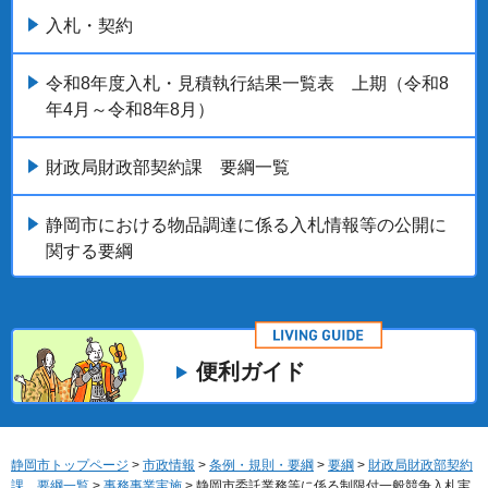
入札・契約
令和8年度入札・見積執行結果一覧表 上期（令和8
年4月～令和8年8月）
財政局財政部契約課 要綱一覧
静岡市における物品調達に係る入札情報等の公開に
関する要綱
便利ガイド
静岡市トップページ
>
市政情報
>
条例・規則・要綱
>
要綱
>
財政局財政部契約
課 要綱一覧
>
事務事業実施
> 静岡市委託業務等に係る制限付一般競争入札実