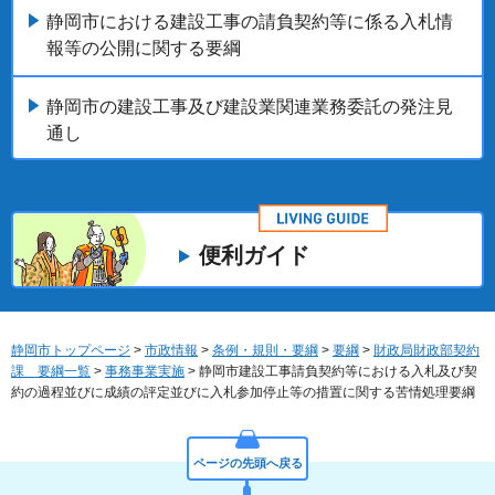
静岡市における建設工事の請負契約等に係る入札情
報等の公開に関する要綱
静岡市の建設工事及び建設業関連業務委託の発注見
通し
便利ガイド
静岡市トップページ
>
市政情報
>
条例・規則・要綱
>
要綱
>
財政局財政部契約
課 要綱一覧
>
事務事業実施
> 静岡市建設工事請負契約等における入札及び契
約の過程並びに成績の評定並びに入札参加停止等の措置に関する苦情処理要綱
ページの先頭へ戻る