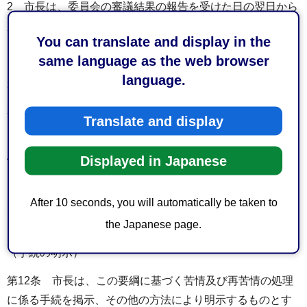
2 市長は、委員会の審議結果の報告を受けた日の翌日から
起算して10日以内に、再苦情に対する回答書（様式第5号）
You can translate and display in the
による回答を行うものとする。ただし、事務処理上の困難
same language as the web browser
その他正当な理由があるときは、この期間を延長すること
language.
ができる。
3 第3条第4項の規定は、前項の期間の計算について準用す
Translate and display
る。
4 市長は、委員会の審議結果を踏まえて第2項の回答を行
Displayed in Japanese
うものとする。
After 10 seconds, you will automatically be taken to
5 第7条及び第9条の規定は、再苦情の処理について準用す
the Japanese page.
る。
（手続の明示）
第12条 市長は、この要綱に基づく苦情及び再苦情の処理
に係る手続を掲示、その他の方法により明示するものとす