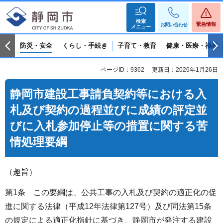
検索
緊急情報
お問い合わせ
メニュー
防災・安全
くらし・手続き
子育て・教育
健康・医療・福祉
ページID：9362
更新日：2026年1月26日
静岡市建設工事請負契約等における入
札及び契約の過程並びに成績の評定並
びに入札参加停止等の措置に関する苦
情処理要綱
（趣旨）
第1条 この要綱は、公共工事の入札及び契約の適正化の促
進に関する法律（平成12年法律第127号）及び同法第15条
の規定による適正化指針に基づき、静岡市が発注する建設