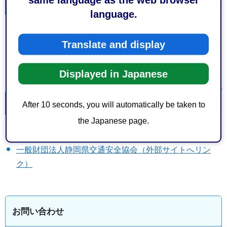
資料提供元
language.
静岡中央・静岡南・清水警察署
Translate and display
交通安全協会静岡中央・静岡南・清水地区支部
静岡中央・静岡南・清水地区安全運転管理協会
Displayed in Japanese
本ページに関連する情報
After 10 seconds, you will automatically be taken to
the Japanese page.
静岡県警察（外部サイトへリンク）
一般財団法人静岡県交通安全協会（外部サイトへリン
ク）
お問い合わせ