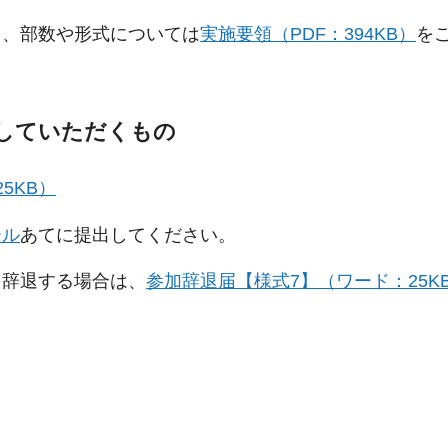
て、部数や形式については
実施要領（PDF：394KB）
を
していただくもの
5KB）
ール
あてに提出してください。
を辞退する場合は、
参加辞退届【様式7】（ワード：25K