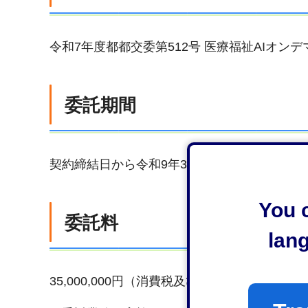
令和7年度都都交委第512号 医療福祉AIオン
委託期間
契約締結日から令和9年3月31日まで
You c
委託料
lan
35,000,000円（消費税及び地方消費税を含