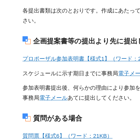
各提出書類は次のとおりです。作成にあたっ
さい。
企画提案書等の提出より先に提出
プロポーザル参加表明書【様式1】（ワード：2
スケジュールに示す期日までに事務局
電子メ
参加表明書提出後、何らかの理由により参加
事務局
電子メール
あてに提出してください。
質問がある場合
質問票【様式6】（ワード：21KB）