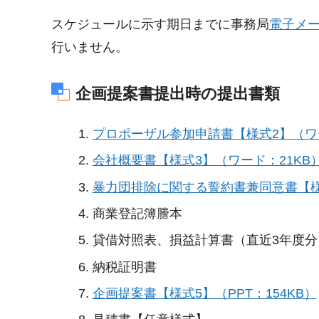
スケジュールに示す期日までに事務局
電子メ
行いません。
企画提案書提出時の提出書類
プロポーザル参加申請書【様式2】（ワー
会社概要書【様式3】（ワード：21KB
暴力団排除に関する誓約書兼同意書【様
商業登記簿謄本
貸借対照表、損益計算書（直近3年度分
納税証明書
企画提案書【様式5】（PPT：154KB）