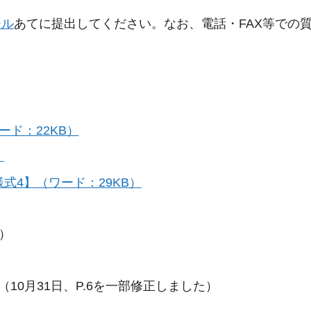
ール
あてに提出してください。なお、電話・FAX等での
ド：22KB）
）
式4】（ワード：29KB）
）
（10月31日、P.6を一部修正しました）