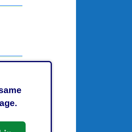
e same
age.