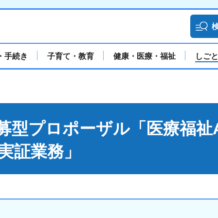
・手続き
子育て・教育
健康・医療・福祉
しご
募型プロポーザル「医療福祉A
実証業務」