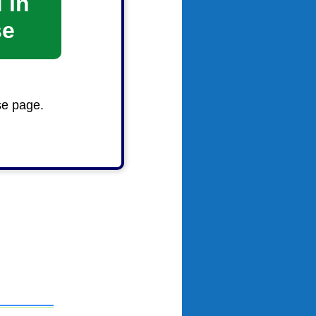
 in
se
se page.