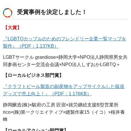
受賞事例を決定しました！
【大賞】
『LGBTQカップルのためのフレンドリー企業一覧マップを
製作』（PDF：1,137KB）
LGBTサークル grandiose×静岡大学×NPO法人静岡県男女共
同参画センター交流会会議×NPO法人しずおかLGBTQ＋
【ローカルビジネス部門賞】
『クラフトビール製造の副産物をアップサイクルした販促
グッズで売上向上！』（PDF：1,176KB）
静岡醸造(株)×駿府の工房 匠宿×就労継続支援B型営業所
rico×(株)第一クリエイティブ×縫製作家15（イコ）×桜井養
蜂
【ローカルアクション部門賞】