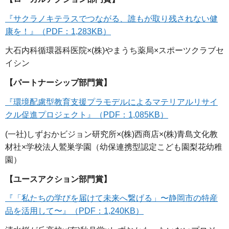
『サクラノキテラスでつながる、誰もが取り残されない健
康を！』（PDF：1,283KB）
大石内科循環器科医院×(株)やまうち薬局×スポーツクラブセ
イシン
【パートナーシップ部門賞】
『環境配慮型教育支援プラモデルによるマテリアルリサイ
クル促進プロジェクト』（PDF：1,085KB）
(一社)しずおかビジョン研究所×(株)西商店×(株)青島文化教
材社×学校法人鷲巣学園（幼保連携型認定こども園梨花幼稚
園）
【ユースアクション部門賞】
『「私たちの学びを届けて未来へ繋げる」〜静岡市の特産
品を活用して〜』（PDF：1,240KB）