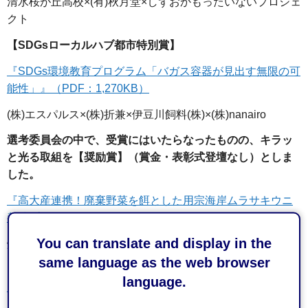
清水桜が丘高校×(有)秋月堂×しずおかもったいないプロジェ
クト
【SDGsローカルハブ都市特別賞】
『SDGs環境教育プログラム「バガス容器が見出す無限の可
能性」』（PDF：1,270KB）
(株)エスパルス×(株)折兼×伊豆川飼料(株)×(株)nanairo
選考委員会の中で、受賞にはいたらなったものの、キラッ
と光る取組を【奨励賞】（賞金・表彰式登壇なし）としま
した。
『高大産連携！廃棄野菜を餌とした用宗海岸ムラサキウニ
養殖プロジェクト』（PDF：1,194KB）
You can translate and display in the
焼津水産高等学校×山梨大学×(株)ピックルスコーポレーショ
same language as the web browser
ン×清水漁業協同組合
language.
『ミツバチの「めぐみ」がつなぐ静岡市』（PDF：
1,079KB）