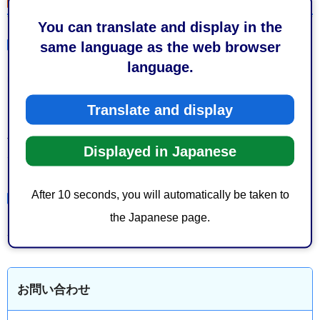
You can translate and display in the
審査方法
same language as the web browser
language.
申請者から提出された事業計画等について、書類審査及び
プロポーザル審査を経て、指定管理者選定委員会へ付議し
Translate and display
ます。これらの手続きを経て、選定された指定管理者に関
する事項については、市議会に指定管理者の指定議案とし
Displayed in Japanese
て上程され、議会の議決を経て市長が指定します。
After 10 seconds, you will automatically be taken to
審査結果の通知
the Japanese page.
審査終了後、速やかに文書でお知らせします。
お問い合わせ