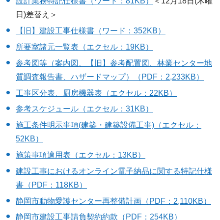
設計業務特記仕様書（ワード：81KB）
＜12月18日(木曜
日)差替え＞
【旧】建設工事仕様書（ワード：352KB）
所要室諸元一覧表（エクセル：19KB）
参考図等（案内図、【旧】参考配置図、林業センター地
質調査報告書、ハザードマップ）（PDF：2,233KB）
工事区分表、厨房機器表（エクセル：22KB）
参考スケジュール（エクセル：31KB）
施工条件明示事項(建築・建築設備工事)（エクセル：
52KB）
施策事項適用表（エクセル：13KB）
建設工事におけるオンライン電子納品に関する特記仕様
書（PDF：118KB）
静岡市動物愛護センター再整備計画（PDF：2,110KB）
静岡市建設工事請負契約約款（PDF：254KB）