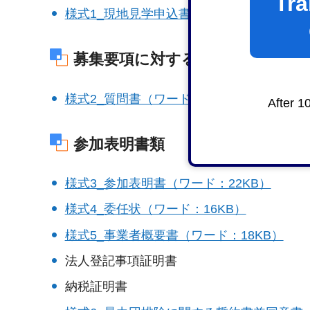
Tra
様式1_現地見学申込書（ワード：20KB）
募集要項に対する質問がある場合
様式2_質問書（ワード：18KB）
After 1
参加表明書類
様式3_参加表明書（ワード：22KB）
様式4_委任状（ワード：16KB）
様式5_事業者概要書（ワード：18KB）
法人登記事項証明書
納税証明書