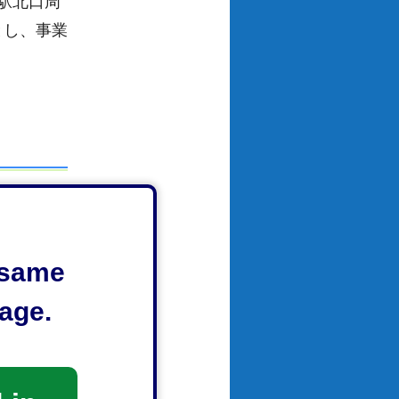
駅北口周
とし、事業
e same
age.