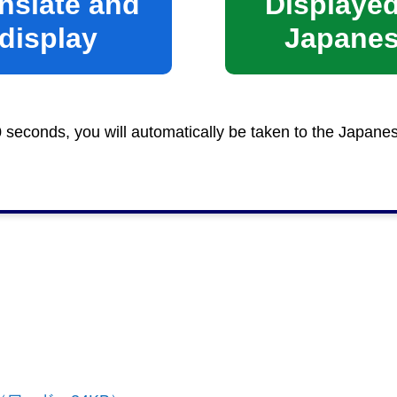
nslate and
Displayed
display
Japane
0 seconds, you will automatically be taken to the Japane