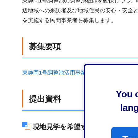
東静岡1号調整池の調整池機能を確保しつつ、
辺地域への来訪者及び地域住民の安心・安全
を実施する民間事業者を募集します。
募集要項
東静岡1号調整池活用事業民間事業者募集要項（P
You c
提出資料
lan
現地見学を希望する場合