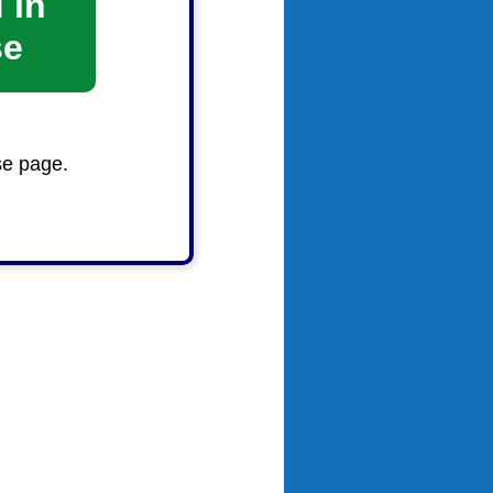
 in
se
se page.