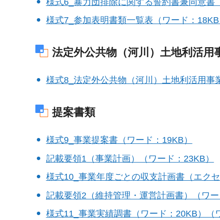
様式6_暴力団排除に関する誓約書兼同意書（
様式7_参加表明書類一覧表（ワード：18KB
法定外公共物（河川）土地利活用
様式8_法定外公共物（河川）土地利活用事業
提案書類
様式9_事業提案書（ワード：19KB）
記載要領1（事業計画）（ワード：23KB）
様式10_事業年度ごとの収支計画書（エクセ
記載要領2（維持管理・運営計画書）（ワード
様式11_事業実績調書（ワード：20KB）（