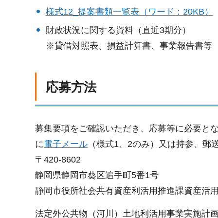
様式12_提案書類一覧表（ワード：20KB）
財政状況に関する資料（直近3期分）
※貸借対照表、損益計算書、事業報告書等
応募方法
募集要項をご確認いただき、応募等に必要と
に
電子メール
（様式1、2のみ）又は持参、郵
〒420-8602
静岡県静岡市葵区追手町5番1号
静岡市役所社会共有資産利活用推進課資産活
法定外公共物（河川）土地利活用事業実施計画