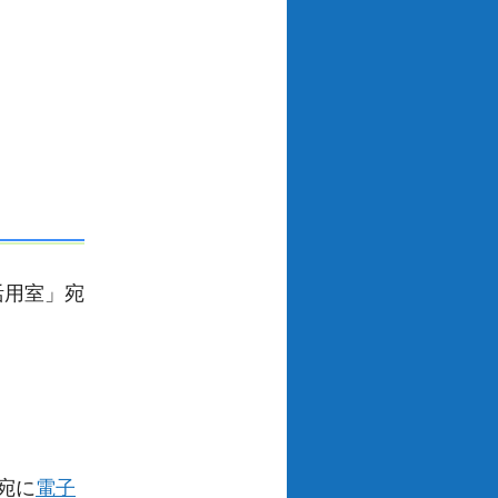
活用室」宛
宛に
電子