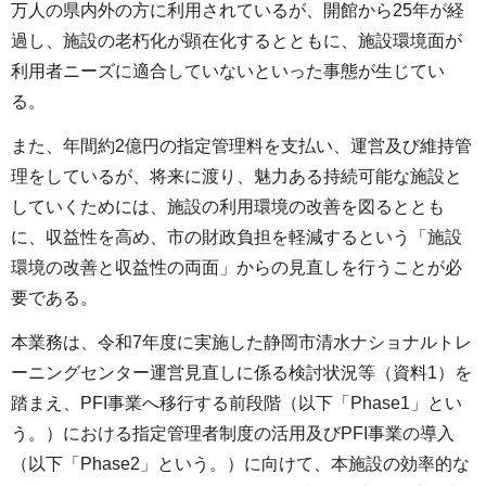
万人の県内外の方に利用されているが、開館から25年が経
過し、施設の老朽化が顕在化するとともに、施設環境面が
利用者ニーズに適合していないといった事態が生じてい
る。
また、年間約2億円の指定管理料を支払い、運営及び維持管
理をしているが、将来に渡り、魅力ある持続可能な施設と
していくためには、施設の利用環境の改善を図るととも
に、収益性を高め、市の財政負担を軽減するという「施設
環境の改善と収益性の両面」からの見直しを行うことが必
要である。
本業務は、令和7年度に実施した静岡市清水ナショナルトレ
ーニングセンター運営見直しに係る検討状況等（資料1）を
踏まえ、PFI事業へ移行する前段階（以下「Phase1」とい
う。）における指定管理者制度の活用及びPFI事業の導入
（以下「Phase2」という。）に向けて、本施設の効率的な