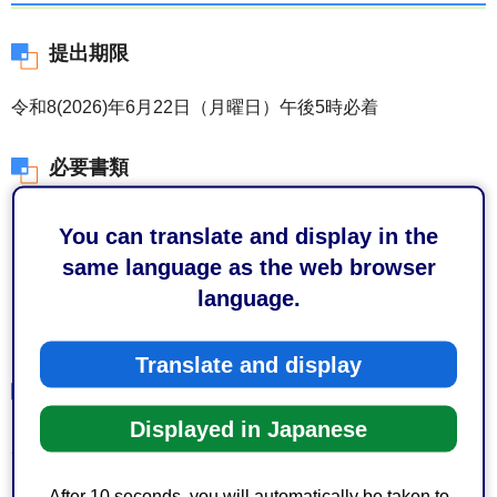
提出期限
令和8(2026)年6月22日（月曜日）午後5時必着
必要書類
企画提案書（表紙）【様式5】（ワード：16KB）
1部
You can translate and display in the
企画提案書【様式任意】 8部
same language as the web browser
実施体制【様式任意】 8部
language.
見積書【様式任意】 1部
Translate and display
提出方法
Displayed in Japanese
窓口持参または郵送
（注記）郵送の場合は、書留郵便等の記録が残るものに限
After 10 seconds, you will automatically be taken to