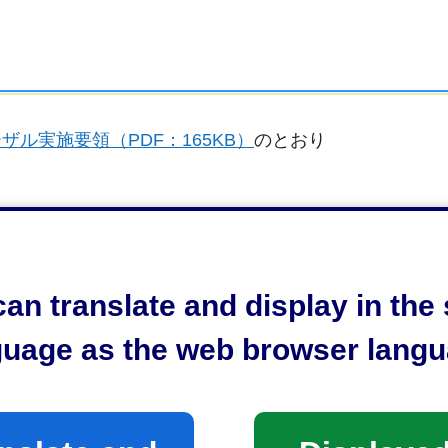
ル実施要領（PDF：165KB）
のとおり
an translate and display in th
：337KB）
のとおり
B）
guage as the web browser langu
）