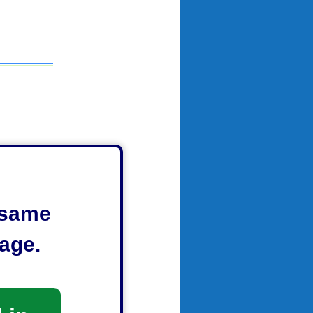
e same
age.