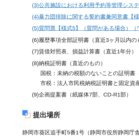
(3)公共施設における利用予約等管理シス
(4)暴力団排除に関する誓約書兼同意書【様
(5)質問票【様式5】（質問がある場合）（
(6)履歴事項全部証明書（直近3ヶ月以内の
(7)賃借対照表、損益計算書（直近1年分）
(8)納税証明書（直近のもの）
国税：未納の税額のないことの証明書（
市税：法人市民税納税証明書と固定資
(9)企画提案書（紙媒体7部、CD-R1部）
提出場所
静岡市葵区追手町5番1号（静岡市役所静岡庁舎