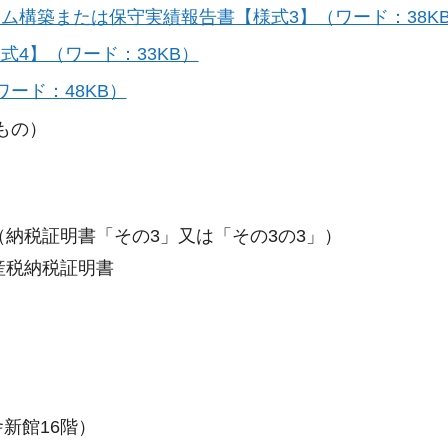
テム構築または保守実績報告書【様式3】（ワード：38K
式4】（ワード：33KB）
ワード：48KB）
もの）
納税証明書「その3」又は「その3の3」）
産税納税証明書
新館16階）