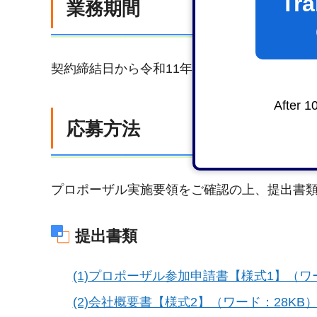
Tra
業務期間
契約締結日から令和11年3月31日
After 1
応募方法
プロポーザル実施要領をご確認の上、提出書
提出書類
(1)プロポーザル参加申請書【様式1】（ワー
(2)会社概要書【様式2】（ワード：28KB