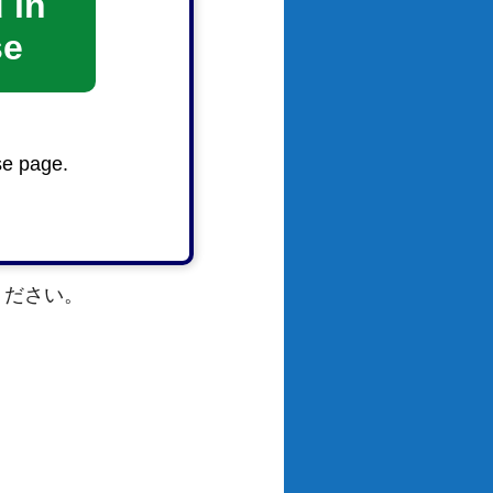
 in
se
se page.
ください。