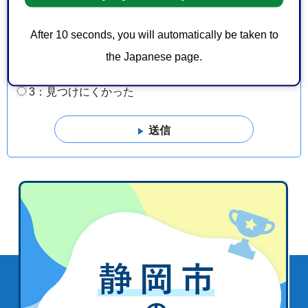
1：役に立った
2：ふつう
3：役に立たなかった
After 10 seconds, you will automatically be taken to
このページの情報は見つけやすかったですか？
the Japanese page.
1：見つけやすかった
2：ふつう
3：見つけにくかった