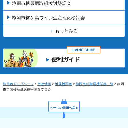
静岡市糖尿病取組検討懇話会
静岡市梅ケ島ワイン生産地化検討会
もっとみる
便利ガイド
静岡市トップページ
>
市政情報
>
附属機関等
>
静岡市の附属機関等一覧
> 静岡
市予防接種健康被害調査委員会
ページの先頭へ戻る