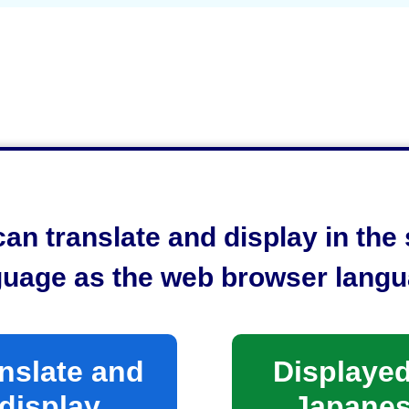
an translate and display in th
guage as the web browser langu
nslate and
Displayed
display
Japane