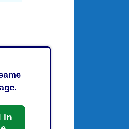
e same
age.
 in
se