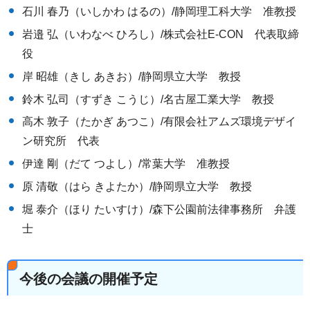
石川 春乃（いしかわ はるの）/静岡理工科大学 准教授
岩邉 弘（いわなべ ひろし）/株式会社E-CON 代表取締
役
岸 昭雄（きし あきお）/静岡県立大学 教授
鈴木 弘司（すずき こうじ）/名古屋工業大学 教授
高木 敦子（たかぎ あつこ）/有限会社アムズ環境デザイ
ン研究所 代表
伊達 剛（だて つよし）/常葉大学 准教授
原 清敬（はら きよたか）/静岡県立大学 教授
堀 泰介（ほり たいすけ）/森下公園前法律事務所 弁護
士
今後の会議の開催予定