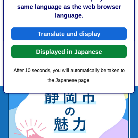
1：見つけやすかった
2：ふつう
same language as the web browser
3：見つけにくかった
language.
Translate and display
Displayed in Japanese
After 10 seconds, you will automatically be taken to
the Japanese page.