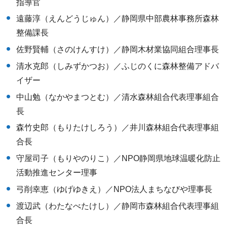
指導官
遠藤淳（えんどうじゅん）／静岡県中部農林事務所森林
整備課長
佐野賢輔（さのけんすけ）／静岡木材業協同組合理事長
清水克郎（しみずかつお）／ふじのくに森林整備アドバ
イザー
中山勉（なかやまつとむ）／清水森林組合代表理事組合
長
森竹史郎（もりたけしろう）／井川森林組合代表理事組
合長
守屋司子（もりやのりこ）／NPO静岡県地球温暖化防止
活動推進センター理事
弓削幸恵（ゆげゆきえ）／NPO法人まちなびや理事長
渡辺武（わたなべたけし）／静岡市森林組合代表理事組
合長