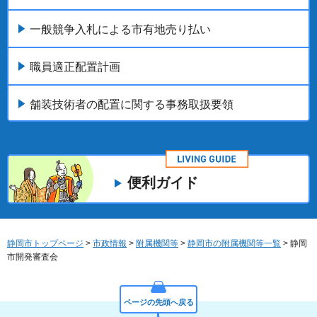
一般競争入札による市有地売り払い
職員適正配置計画
舗装技術者の配置に関する事務取扱要領
便利ガイド
静岡市トップページ
>
市政情報
>
附属機関等
>
静岡市の附属機関等一覧
> 静岡
市開発審査会
ページの先頭へ戻る