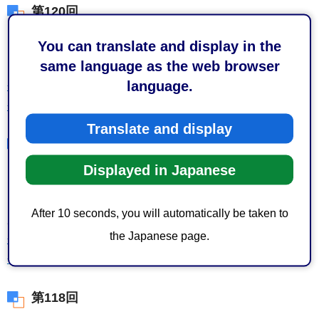
第120回
You can translate and display in the
開催日:令和7（2025年）年3月12日（水曜日）
same language as the web browser
内容:市街化調整区域内の建築許可の包括報告について
language.
会議資料（PDF：43KB）
会議録（PDF：85KB）
Translate and display
第119回
Displayed in Japanese
開催日:令和6（2024年）年7月24日（水曜日）
内容:市街化調整区域内の開発許可の個別承認について（個
After 10 seconds, you will automatically be taken to
別付議）等
the Japanese page.
会議資料（PDF：52KB）
会議録（PDF：158KB）
第118回