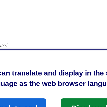
いて
（案）について
an translate and display in th
guage as the web browser langu
追手町5番1号）