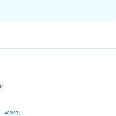
針
：486KB）