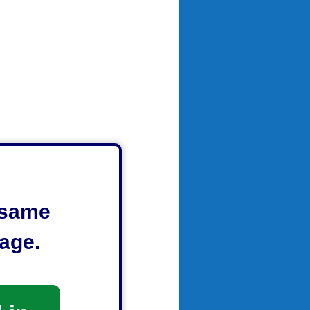
e same
age.