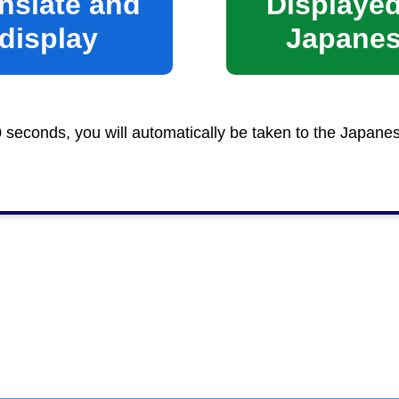
nslate and
Displayed
display
Japane
0 seconds, you will automatically be taken to the Japane
処置