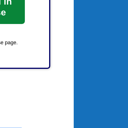
 in
se
se page.