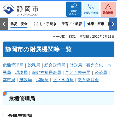
検索
緊急情報
お問い合わせ
メニュー
防災・安全
くらし・手続き
子育て・教育
健康・医療・福祉
ページID：8331
更新日：2026年5月22日
静岡市の附属機関等一覧
危機管理局
｜
総務局
｜
総合政策局
｜
財政局
｜
観光文化・市
民局
｜
環境局
｜
保健福祉長寿局
｜
こども未来局
｜
経済局
｜
都市局
｜
建設局
｜
消防局
｜
上下水道局
｜
教育委員会
危機管理局
危機管理課