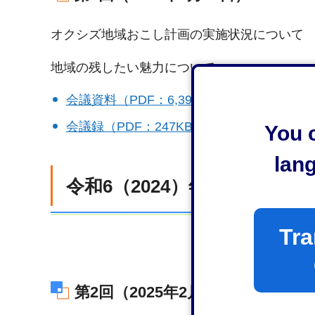
オクシズ地域おこし計画の実施状況について
地域の残したい魅力について
会議資料（PDF：6,394KB）
会議録（PDF：247KB）
You c
lan
令和6（2024）年度
Tra
第2回（2025年2月26日）