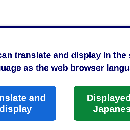
an translate and display in th
guage as the web browser langu
nslate and
Displayed
display
Japane