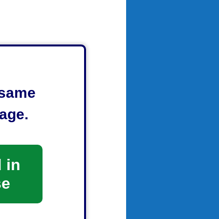
e same
age.
 in
se