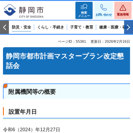
検索
緊急情報
お問い合わせ
メニュー
防災・安全
くらし・手続き
子育て・教育
健康・医療・福祉
ページID：55381
更新日：2026年2月16日
静岡市都市計画マスタープラン改定懇
話会
附属機関等の概要
設置年月日
令和6（2024）年12月27日