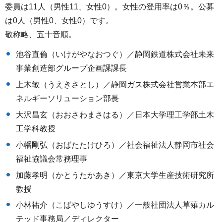
委員は11人（男性11、女性0）。女性の登用率は0％。公募
は0人（男性0、女性0）です。
敬称略、五十音順。
池谷直倫（いけがやなおつぐ）／静岡鉄道株式会社未来
事業創造部グループ企画課課長
上木敏（うえきさとし）／静岡ガス株式会社営業本部エ
ネルギーソリューション部長
大沢昌玄（おおさわまさはる）／日本大学理工学部土木
工学科教授
小幡剛弘（おばたたけひろ）／社会福祉法人静岡市社会
福祉協議会常務理事
加藤孝明（かとうたかあき）／東京大学生産技術研究所
教授
小林祐介（こばやしゆうすけ）／一般社団法人草薙カル
テッド事務局／ディレクター