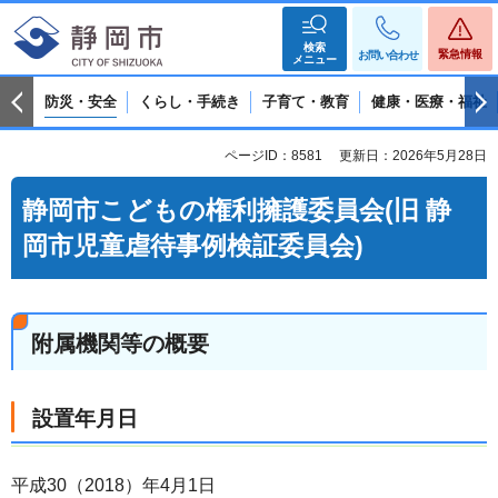
検索
緊急情報
お問い合わせ
メニュー
防災・安全
くらし・手続き
子育て・教育
健康・医療・福祉
ページID：8581
更新日：2026年5月28日
静岡市こどもの権利擁護委員会(旧 静
岡市児童虐待事例検証委員会)
附属機関等の概要
設置年月日
平成30（2018）年4月1日