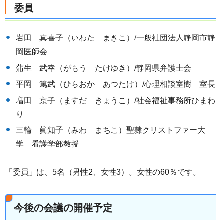
委員
岩田 真喜子（いわた まきこ）/一般社団法人静岡市静
岡医師会
蒲生 武幸（がもう たけゆき）/静岡県弁護士会
平岡 篤武（ひらおか あつたけ）/心理相談室樹 室長
増田 京子（ますだ きょうこ）/社会福祉事務所ひまわ
り
三輪 眞知子（みわ まちこ）聖隷クリストファー大
学 看護学部教授
「委員」は、5名（男性2、女性3）。女性の60％です。
今後の会議の開催予定