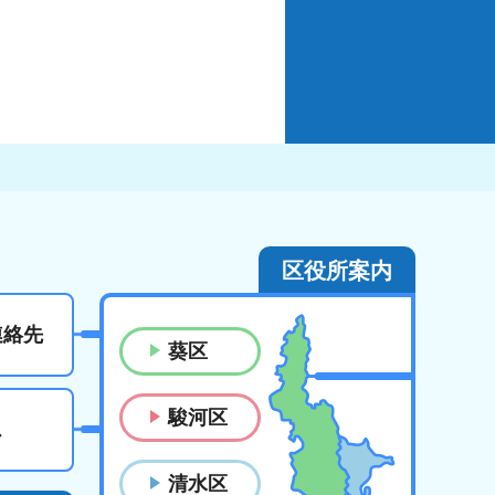
区役所案内
連絡先
葵区
駿河区
ス
清水区