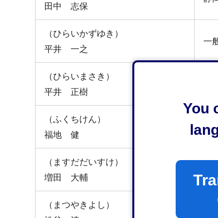
田中 志保
（ひらいかずゆき）
一
平井 一之
（ひらいまさき）
静
平井 正樹
You c
（ふくちけん）
lan
静
福地 健
（ますだだいすけ）
静
Tra
増田 大輔
（まつやきよし）
静