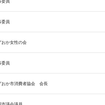
募委員
募委員
ずおか女性の会
募委員
ずおか市消費者協会 会長
岡市議会議員