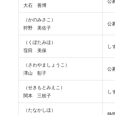
公
大石 善博
（かのみさこ）
公
狩野 美佐子
（くぼたみほ）
し
窪田 美保
（さわやましょうこ）
公
澤山 彰子
（せきもとみえこ）
し
関本 三枝子
（たなかしほ）
静