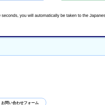
0 seconds, you will automatically be taken to the Japane
。女性の登用率は、33.3％。公募は、3人（男性1、女性